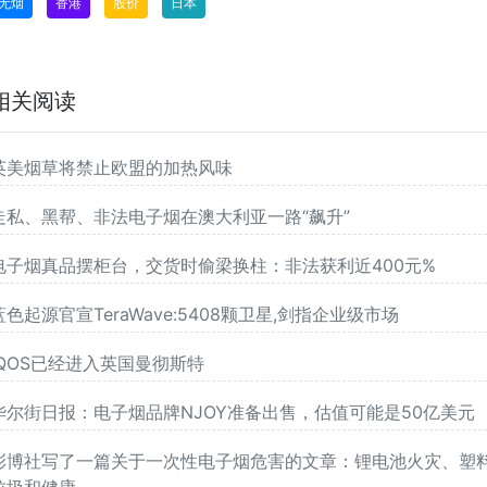
无烟
香港
股价
日本
相关阅读
英美烟草将禁止欧盟的加热风味
走私、黑帮、非法电子烟在澳大利亚一路“飙升”
电子烟真品摆柜台，交货时偷梁换柱：非法获利近400元%
蓝色起源官宣TeraWave:5408颗卫星,剑指企业级市场
IQOS已经进入英国曼彻斯特
华尔街日报：电子烟品牌NJOY准备出售，估值可能是50亿美元
彭博社写了一篇关于一次性电子烟危害的文章：锂电池火灾、塑
垃圾和健康