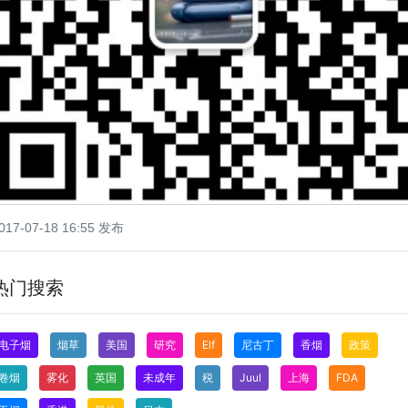
017-07-18 16:55 发布
热门搜索
电子烟
烟草
美国
研究
Elf
尼古丁
香烟
政策
卷烟
雾化
英国
未成年
税
Juul
上海
FDA