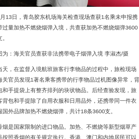
7
月
13
日，青岛胶东机场海关检查现场查获
1
名乘未申报携
带过量加热不燃烧烟弹入境，共查获
加热不燃烧
烟弹
3600
支。
图为：海关官员查获非法携带电子烟弹入境
李淑杰
/
摄
当天，在监督入境航班旅客行李物品的过程中，旅检现场
海关官员发现
1
著名乘客携带的行李物品过机图像异常，
包和手提袋上有整齐排列的块状物品。
后
经
查
验
发
现
，
旅
客
背包和手提除了自用衣服和日用品外，还携带同一件衣
服
国
外
品牌
加热不燃烧
烟弹，共计
18
条
3600
支。
香烟是国家限制的进口物品。加热、不燃烧等新型烟草产
品按照香烟的有关规定执行。香港、澳门和内地居民可以