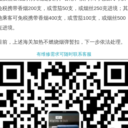
免税携带香烟
200
支，或雪茄
50
支，或烟丝
250
克进境；
他乘客可免税携带香烟
400
支，或雪茄
100
支，或烟丝
500
克进境。
目前，上述海关
加热不燃烧
烟弹暂扣，下一步依法处理。
有维修需求可随时联系客服