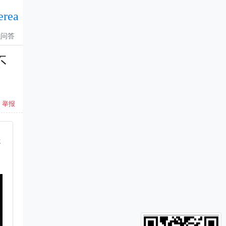
erea
识问答
不
举报
处