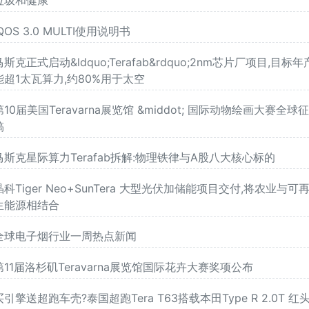
IQOS 3.0 MULTI使用说明书
马斯克正式启动&ldquo;Terafab&rdquo;2nm芯片厂项目,目标年
能超1太瓦算力,约80%用于太空
第10届美国Teravarna展览馆 &middot; 国际动物绘画大赛全球
稿
马斯克星际算力Terafab拆解:物理铁律与A股八大核心标的
晶科Tiger Neo+SunTera 大型光伏加储能项目交付,将农业与可
生能源相结合
全球电子烟行业一周热点新闻
第11届洛杉矶Teravarna展览馆国际花卉大赛奖项公布
买引擎送超跑车壳?泰国超跑Tera T63搭载本田Type R 2.0T 红