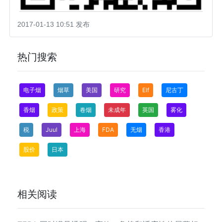
2017-01-13 10:51 发布
热门搜索
电子烟
烟草
美国
研究
Elf
尼古丁
香烟
政策
卷烟
未成年
英国
雾化
税
Juul
上海
FDA
无烟
香港
股价
日本
相关阅读