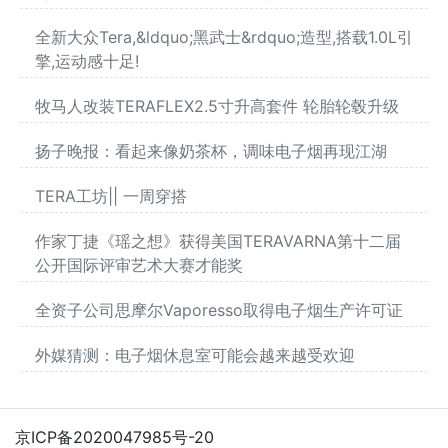
全新大众Tera,&ldquo;黑武士&rdquo;造型,搭载1.0L引
擎,运动感十足!
牧马人改装TERAFLEX2.5寸升高套件 轮胎轮毂升级
扬子晚报：看起来像奶茶杯，调味电子烟再现江湖
TERA工坊|| 一周穿搭
作家丁捷《瑶之想》获得美国TERAVARNA第十二届
公开国际评审艺术大赛才能奖
全资子公司思摩尔Vaporesso取得电子烟生产许可证
外媒猜测：电子烟休息室可能会越来越受欢迎
京ICP备2020047985号-20