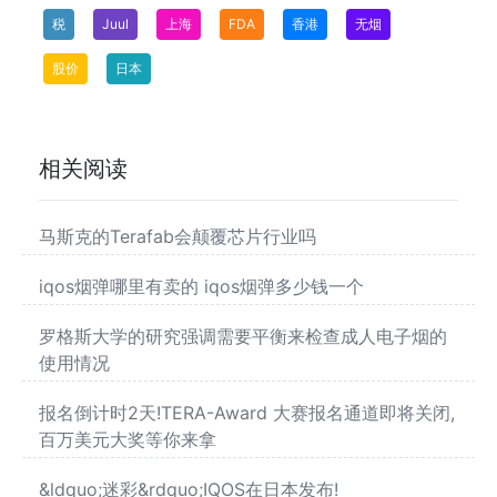
税
Juul
上海
FDA
香港
无烟
股价
日本
相关阅读
马斯克的Terafab会颠覆芯片行业吗
iqos烟弹哪里有卖的 iqos烟弹多少钱一个
罗格斯大学的研究强调需要平衡来检查成人电子烟的
使用情况
报名倒计时2天!TERA-Award 大赛报名通道即将关闭,
百万美元大奖等你来拿
&ldquo;迷彩&rdquo;IQOS在日本发布!