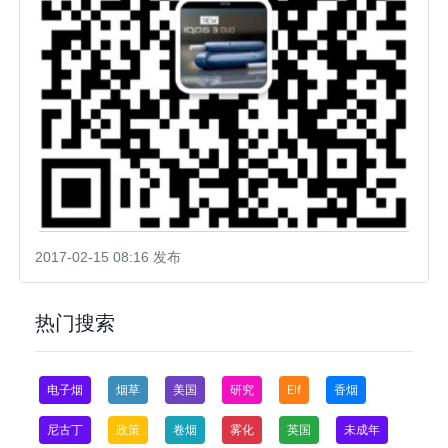
2017-02-15 08:16 发布
热门搜索
电子烟
烟草
美国
研究
Elf
香烟
尼古丁
政策
卷烟
雾化
英国
未成年