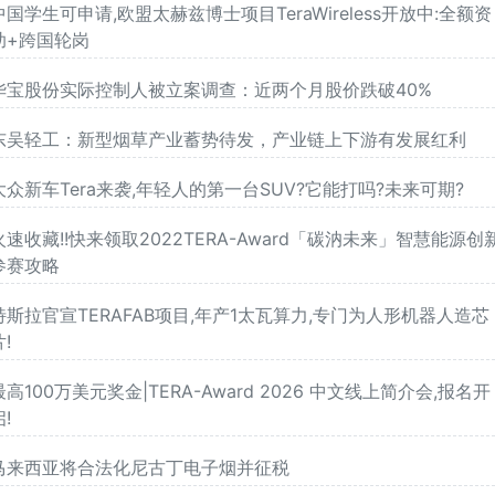
中国学生可申请,欧盟太赫兹博士项目TeraWireless开放中:全额资
助+跨国轮岗
华宝股份实际控制人被立案调查：近两个月股价跌破40%
东吴轻工：新型烟草产业蓄势待发，产业链上下游有发展红利
大众新车Tera来袭,年轻人的第一台SUV?它能打吗?未来可期?
火速收藏!!快来领取2022TERA-Award「碳汭未来」智慧能源创
参赛攻略
特斯拉官宣TERAFAB项目,年产1太瓦算力,专门为人形机器人造芯
片!
最高100万美元奖金|TERA-Award 2026 中文线上简介会,报名开
启!
马来西亚将合法化尼古丁电子烟并征税