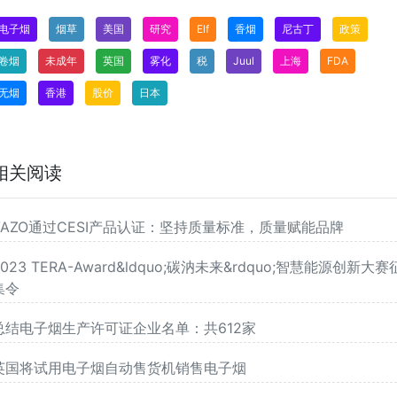
电子烟
烟草
美国
研究
Elf
香烟
尼古丁
政策
卷烟
未成年
英国
雾化
税
Juul
上海
FDA
无烟
香港
股价
日本
相关阅读
VAZO通过CESI产品认证：坚持质量标准，质量赋能品牌
2023 TERA-Award&ldquo;碳汭未来&rdquo;智慧能源创新大赛
集令
总结电子烟生产许可证企业名单：共612家
英国将试用电子烟自动售货机销售电子烟