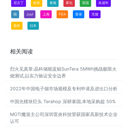
尼古丁
政策
卷烟
雾化
英国
未成年
税
Juul
上海
FDA
香港
无烟
股价
日本
相关阅读
烈火见真章:晶科储能蓝鲸SunTera 5MWh挑战极限火
烧测试,以实力验证安全边界
2022年中国电子烟市场规模及专利申请及进出口分析
中国光模块巨头 Terahop 深耕泰国,本地采购超 50%
MOTI魔笛主公司深圳雷炎科技荣获国家高新技术企业
认可