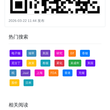
2026-03-22 11:44 发布
热门搜索
电子烟
烟草
美国
研究
Elf
香烟
尼古丁
政策
卷烟
雾化
未成年
英国
税
Juul
上海
FDA
香港
无烟
股价
日本
相关阅读