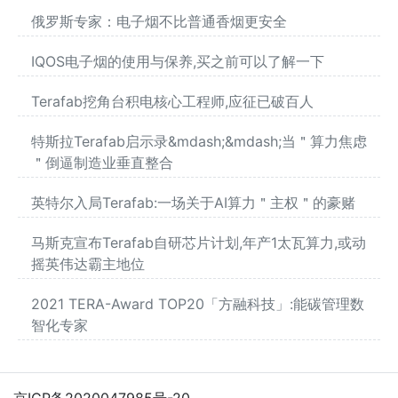
俄罗斯专家：电子烟不比普通香烟更安全
IQOS电子烟的使用与保养,买之前可以了解一下
Terafab挖角台积电核心工程师,应征已破百人
特斯拉Terafab启示录&mdash;&mdash;当＂算力焦虑
＂倒逼制造业垂直整合
英特尔入局Terafab:一场关于AI算力＂主权＂的豪赌
马斯克宣布Terafab自研芯片计划,年产1太瓦算力,或动
摇英伟达霸主地位
2021 TERA-Award TOP20「方融科技」:能碳管理数
智化专家
京ICP备2020047985号-20