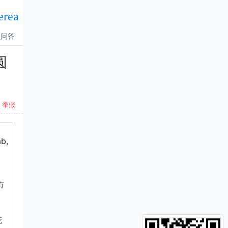
erea
识问答
圆
举报
b,
有
死