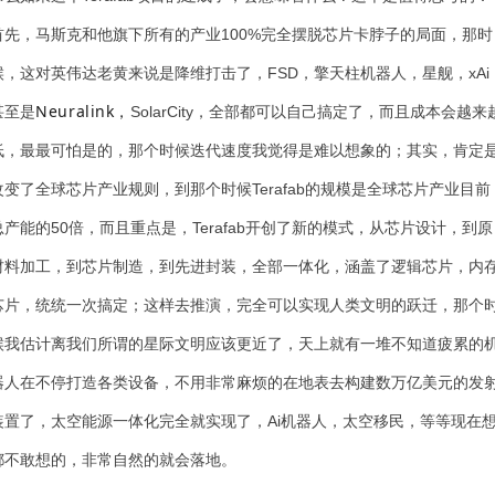
首先，马斯克和他旗下所有的产业100%完全摆脱芯片卡脖子的局面，那时
候，这对英伟达老黄来说是降维打击了，FSD，擎天柱机器人，星舰，xAi
Neuralink，
甚至是
SolarCity，全部都可以自己搞定了，而且成本会越来
低，最最可怕是的，那个时候迭代速度我觉得是难以想象的；其实，肯定
改变了全球芯片产业规则，到那个时候Terafab的规模是全球芯片产业目前
总产能的50倍，而且重点是，
Terafab开创了新的模式，从芯片设计，到原
材料加工，到芯片制造，到先进封装，全部一体化，涵盖了逻辑芯片，内
芯片，统统一次搞定；这样去推演，完全可以实现人类文明的跃迁，那个
候我估计离我们所谓的星际文明应该更近了，天上就有一堆不知道疲累的
器人在不停打造各类设备，不用非常麻烦的在地表去构建数万亿美元的发
装置了，太空能源一体化完全就实现了，Ai机器人，太空移民，等等现在
都不敢想的，非常自然的就会落地。