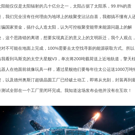
太阳能仅仅是太阳辐射的几十亿分之一，太阳占据了太阳系，99.8%的质
量，我们完全没有任何理由为地球上的核聚变沾沾自喜，我都搞不懂有人
在骗国家资金，搞什么人造太阳，认为可控核聚变能带来能源问题上的解
决，这个思路错的离谱，想要实现真正的意义上的文明跃迁，我个人观点
绝对不可能在地面上完成，100%需要去太空找寻新的能源获取方式。所以
当我看到马斯克的
太空大星舰V3，单次将200吨载荷送上近地轨道，擎天
机器人在他面前就像玩具一样，通过星舰他们要每年往太公运送1000万吨
资，以及德州奥斯汀超级晶圆工厂已经破土动工，即将从光刻，封装再到
终测试全部在一个工厂里闭环完成。我知道这场发布会他并没有在互吹！