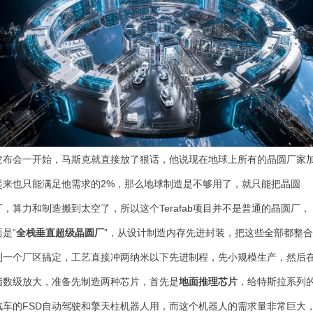
发布会一开始，马斯克就直接放了狠话，他说现在地球上所有的晶圆厂家
起来也只能满足他需求的2%，那么地球制造是不够用了，就只能把晶圆
厂，算力和制造搬到太空了，所以这个Terafab项目并不是普通的晶圆厂，
而是“
全栈垂直超级晶圆厂
”，从设计制造内存先进封装，把这些全部都整
到一个厂区搞定，工艺直接冲两纳米以下先进制程，先小规模生产，然后
指数级放大，准备先制造两种芯片，首先是
地面推理芯片
，给特斯拉系列
汽车的FSD自动驾驶和擎天柱机器人用，而这个机器人的需求量非常巨大