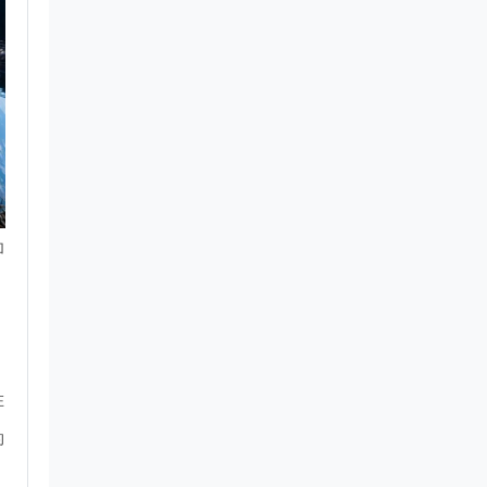
加
合
在
的
，