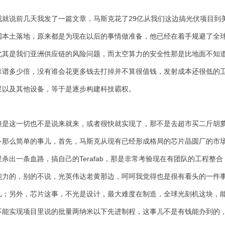
我就说前几天我发了一篇文章，马斯克花了29亿从我们这边搞光伏项目到
国本土落地，原来都是为现在以后的事情做准备，他已经在着手规避了全
尤其是我们亚洲供应链的风险问题，而太空算力的安全性那是比地面不知
靠谱多少倍，没有谁会花更多钱去打掉并不算很值钱，发射成本还很低的
星以及其他设备，等于是逐步构建科技霸权。
但是这一切也不是说来就来，或者很快就实现了，那不是去超市买二斤胡
卜那么简单的事儿，首先，马斯克从现有已经形成格局的芯片晶圆厂的市
里杀出一条血路，搞自己的
Terafab，那是非常考验现在有团队的工程整合
能力的，别的不说，光英伟达老黄那边，呵呵我觉得也是很有看头的一件
儿；另外，芯片这事，不光是设计，最大难度在制造，全球光刻机这块，
不能实现项目里说的批量
两纳米以下先进制程，这事儿不是有钱能办到的