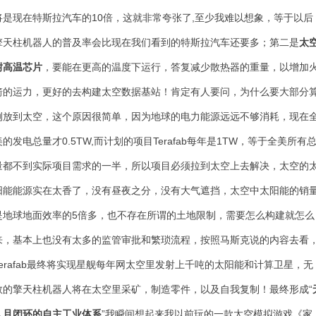
将是现在特斯拉汽车的10倍，这就非常夸张了,至少我难以想象，等于以后
擎天柱机器人的普及率会比现在我们看到的特斯拉汽车还要多；第二是
太
耐高温芯片
，要能在更高的温度下运行，答复减少散热器的重量，以增加
箭的运力，更好的去构建太空数据基站！肯定有人要问，为什么要大部分
例放到太空，这个原因很简单，因为地球的电力能源远远不够消耗，现在
美的发电总量才0.5TW,而计划的项目
Terafab每年是1TW，等于全美所有
量都不到实际项目需求的一半，所以项目必须拉到太空上去解决，太空的
阳能能源实在太香了，没有昼夜之分，没有大气遮挡，太空中太阳能的销
是地球地面效率的5倍多，也不存在所谓的土地限制，需要怎么构建就怎么
来，基本上也没有太多的监管审批和繁琐流程，按照马斯克说的内容去看
Terafab最终将实现星舰每年网太空里发射上千吨的太阳能和计算卫星，无
数的擎天柱机器人将在太空里采矿，制造零件，以及自我复制！最终形成“
人且闭环的自主工业体系
”我瞬间想起来我以前玩的一款太空模拟游戏《家