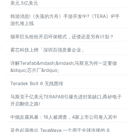
美元.5亿美元
韩游消息!《失落的方舟》手游开发中?《TERA》IP手
游扎堆上线
烟草巨头纷纷开启环保模式，还债还是另有计划？
雾芯科技上榜「深圳百强质量企业」
详解Terafab&mdash;&mdash;马斯克为何一定要做
&ldquo;芯片厂&rdquo;
Teradek Bolt 6 无线图传
马斯克千亿美元TERAFAB引爆先进封装缺口,甬矽电子
开启翻倍之路!
中烟反腐风暴：16人被调查，4家上市公司卷入其中
蓝色起源推出 TeraWave,一个用于全球连接的 6