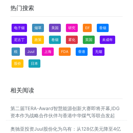
热门搜索
电子烟
烟草
美国
研究
Elf
香烟
尼古丁
政策
卷烟
雾化
英国
未成年
税
Juul
上海
FDA
香港
无烟
股价
日本
相关阅读
第二届TERA-Award智慧能源创新大赛即将开幕,IDG
资本作为战略合作伙伴与香港中华煤气等联合发起
奥驰亚投资Juul股份化为乌有：从128亿美元降至4亿