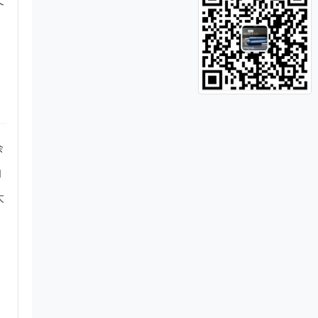
又
小
余
的
大