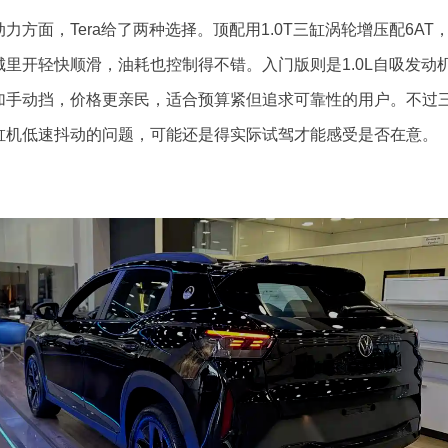
动力方面，Tera给了两种选择。顶配用1.0T三缸涡轮增压配6AT
城里开轻快顺滑，油耗也控制得不错。入门版则是1.0L自吸发动
加手动挡，价格更亲民，适合预算紧但追求可靠性的用户。不过
缸机低速抖动的问题，可能还是得实际试驾才能感受是否在意。