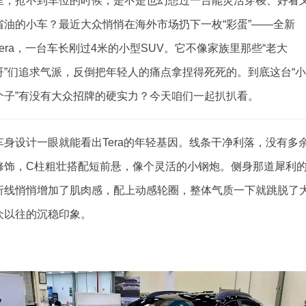
里，抢不到车位的时候，是不是也幻想过一台能灵活穿梭、好看
省油的小车？最近大众悄悄在海外市场扔下一枚“彩蛋”——全新
Tera，一台车长刚过4米的小型SUV。它不像家族里那些“老大
哥”们追求气派，反倒把年轻人的痛点拿捏得死死的。到底这台“
个子”有没有大众招牌的硬实力？今天咱们一起扒扒看。
车身设计一眼就能看出Tera的年轻基因。线条干净利落，没有多
修饰，C柱粗壮搭配短前悬，像个灵活的小钢炮。侧身那道犀利
折线悄悄增加了肌肉感，配上动感轮圈，整体气质一下就跳脱了
众以往的沉稳印象。