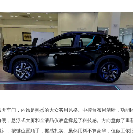
拉开车门，内饰是熟悉的大众实用风格。中控台布局清晰，功能
分明，悬浮式大屏和全液晶仪表盘撑起了科技感。方向盘做了重
设计，按键位置顺手，握感扎实。虽然用料不算豪华，但做工依