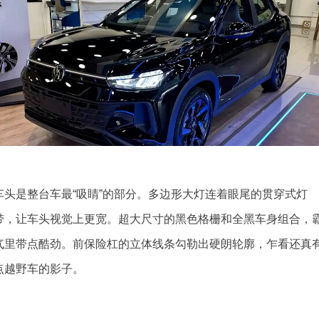
车头是整台车最“吸睛”的部分。多边形大灯连着眼尾的贯穿式灯
带，让车头视觉上更宽。超大尺寸的黑色格栅和全黑车身组合，
气里带点酷劲。前保险杠的立体线条勾勒出硬朗轮廓，乍看还真
点越野车的影子。