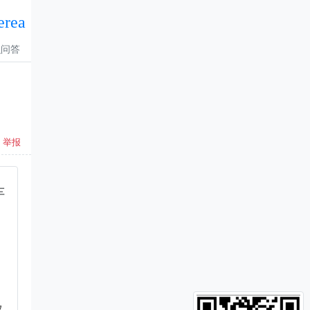
erea
识问答
举报
车