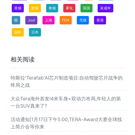
香烟
政策
卷烟
雾化
英国
未成年
税
Juul
上海
FDA
无烟
香港
股价
日本
相关阅读
特斯拉'Terafab'AI芯片制造项目:自动驾驶芯片战争的
终局之战
大众Tera海外首发!4米车身+双动力布局,年轻人的第
一台SUV真来了?
活动通知|1月17日下午5:00,TERA-Award大赛全球线
上简介会等你来