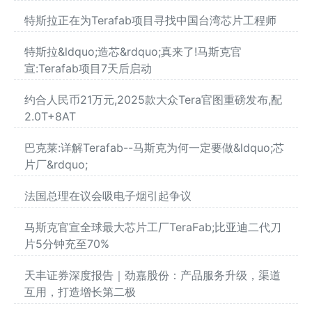
特斯拉正在为Terafab项目寻找中国台湾芯片工程师
特斯拉&ldquo;造芯&rdquo;真来了!马斯克官
宣:Terafab项目7天后启动
约合人民币21万元,2025款大众Tera官图重磅发布,配
2.0T+8AT
巴克莱:详解Terafab--马斯克为何一定要做&ldquo;芯
片厂&rdquo;
法国总理在议会吸电子烟引起争议
马斯克官宣全球最大芯片工厂TeraFab;比亚迪二代刀
片5分钟充至70%
天丰证券深度报告｜劲嘉股份：产品服务升级，渠道
互用，打造增长第二极