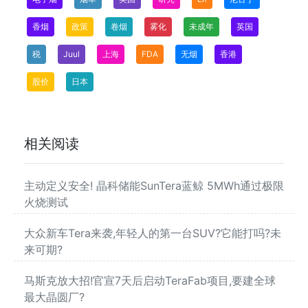
香烟
政策
卷烟
雾化
未成年
英国
税
Juul
上海
FDA
无烟
香港
股价
日本
相关阅读
主动定义安全! 晶科储能SunTera蓝鲸 5MWh通过极限
火烧测试
大众新车Tera来袭,年轻人的第一台SUV?它能打吗?未
来可期?
马斯克放大招!官宣7天后启动TeraFab项目,要建全球
最大晶圆厂?