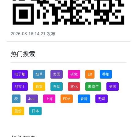
2026-03-16 14:21 发布
热门搜索
电子烟
烟草
美国
研究
Elf
香烟
尼古丁
政策
卷烟
雾化
未成年
英国
税
Juul
上海
FDA
香港
无烟
股价
日本