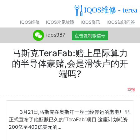
IQOS维修 - terea
IQOS维修
IQOS常见故障
IQOS资讯
IQOS知识问答
iqos987
点击复制微信号
马斯克TeraFab:赔上星际算力
的半导体豪赌,会是滑铁卢的开
端吗?
举报
3月21日,马斯克在奥斯汀一座已经停运的老电厂里,
正式宣布了他酝酿已久的“TeraFab”项目.这座计划耗资
200亿至400亿美元的...