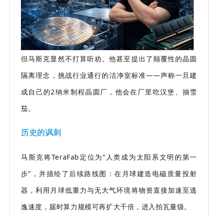
但马斯克显然不打算听劝。
他甚至提出了颠覆性的晶圆
隔离理念，挑战行业通行的洁净室标准——声称一旦建
成自己的2纳米制程晶圆厂，他会在厂里吃汉堡、抽雪
茄。
历史的讽刺
马斯克将TeraFab定位为“人类成为太阳系文明的第一
步”，并描绘了后续路线图：在月球建造电磁质量投射
器，利用月球低重力与无大气环境将物资直接加速至逃
逸速度，届时算力规模可再扩大千倍，进入拍瓦量级。