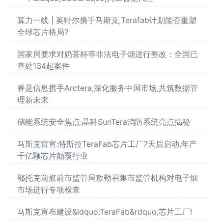
算力一线 | 英特尔携手马斯克,Terafab计划能否重塑
全球芯片格局?
国家局要求对奶茶杯等非法电子烟进行整改：全国已
查处134起案件
睿是信息携手Arctera,深化服务中国市场,共筑数据管
理新未来
储能系统安全焦点:晶科SunTera消防系统亮点揭秘
马斯克官宣:特斯拉TeraFab芯片工厂7天后启动,年产
千亿颗芯片颠覆行业
鄂托克前旗前市监管局敖勒召集市监管机构对电子烟
市场进行专项检查
马斯克宣布建设&ldquo;TeraFab&rdquo;芯片工厂!