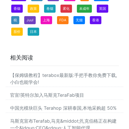
香烟
政策
卷烟
雾化
未成年
英国
税
Juul
上海
FDA
无烟
香港
股价
日本
相关阅读
【保姆级教程】terabox最新版:手把手教你免费下载,
小白也能学会!
官宣!英特尔加入马斯克TeraFab项目
中国光模块巨头 Terahop 深耕泰国,本地采购超 50%
马斯克宣布Terafab,马克&middot;扎克伯格正在构建
一个&ldquo;CEO&rdquo;人工智能代理