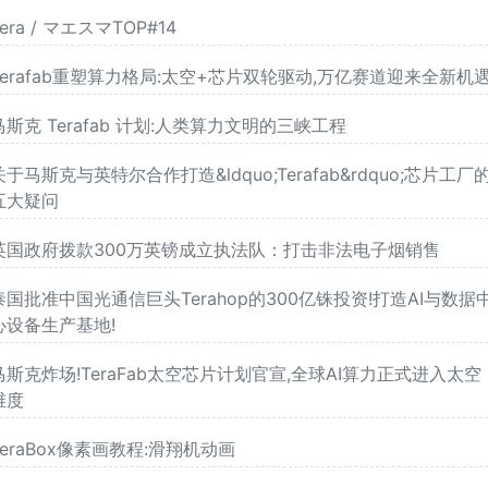
Tera / マエスマTOP#14
Terafab重塑算力格局:太空+芯片双轮驱动,万亿赛道迎来全新机
马斯克 Terafab 计划:人类算力文明的三峡工程
关于马斯克与英特尔合作打造&ldquo;Terafab&rdquo;芯片工厂
五大疑问
英国政府拨款300万英镑成立执法队：打击非法电子烟销售
泰国批准中国光通信巨头Terahop的300亿铢投资!打造AI与数据
心设备生产基地!
马斯克炸场!TeraFab太空芯片计划官宣,全球AI算力正式进入太空
维度
TeraBox像素画教程:滑翔机动画