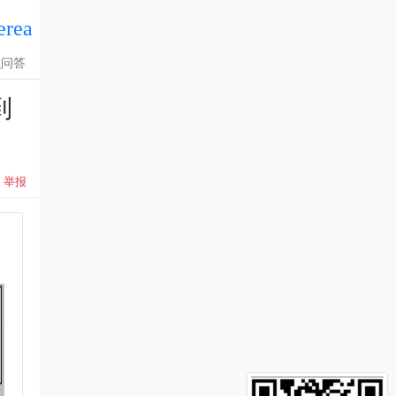
erea
识问答
到
举报