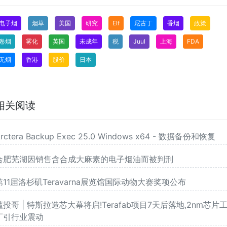
电子烟
烟草
美国
研究
Elf
尼古丁
香烟
政策
卷烟
雾化
英国
未成年
税
Juul
上海
FDA
无烟
香港
股价
日本
相关阅读
rctera Backup Exec 25.0 Windows x64 - 数据备份和恢复
合肥芜湖因销售含合成大麻素的电子烟油而被判刑
第11届洛杉矶Teravarna展览馆国际动物大赛奖项公布
懂投哥 | 特斯拉造芯大幕将启!Terafab项目7天后落地,2nm芯片
厂引行业震动