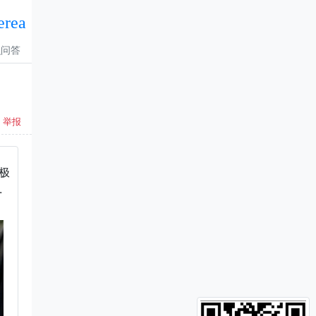
erea
识问答
举报
个极
.