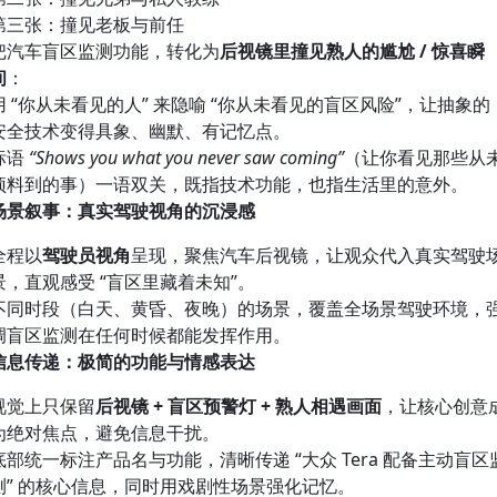
第三张：撞见老板与前任
把汽车盲区监测功能，转化为
后视镜里撞见熟人的尴尬 / 惊喜瞬
间
：
用 “你从未看见的人” 来隐喻 “你从未看见的盲区风险”，让抽象的
安全技术变得具象、幽默、有记忆点。
标语
“Shows you what you never saw coming”
（让你看见那些从
预料到的事）一语双关，既指技术功能，也指生活里的意外。
场景叙事：真实驾驶视角的沉浸感
全程以
驾驶员视角
呈现，聚焦汽车后视镜，让观众代入真实驾驶
景，直观感受 “盲区里藏着未知”。
不同时段（白天、黄昏、夜晚）的场景，覆盖全场景驾驶环境，
调盲区监测在任何时候都能发挥作用。
信息传递：极简的功能与情感表达
视觉上只保留
后视镜 + 盲区预警灯 + 熟人相遇画面
，让核心创意
为绝对焦点，避免信息干扰。
底部统一标注产品名与功能，清晰传递 “大众 Tera 配备主动盲区
测” 的核心信息，同时用戏剧性场景强化记忆。