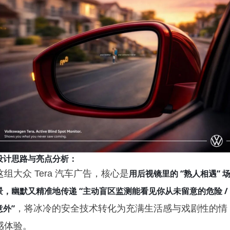
设计思路与亮点分析：
用后视镜里的 “熟人相遇” 
这组大众 Tera 汽车广告，核心是
景，幽默又精准地传递 “主动盲区监测能看见你从未留意的危险 /
意外”
，将冰冷的安全技术转化为充满生活感与戏剧性的情
感体验。