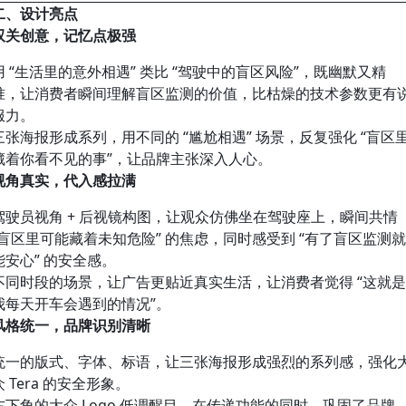
二、设计亮点
双关创意，记忆点极强
用 “生活里的意外相遇” 类比 “驾驶中的盲区风险”，既幽默又精
准，让消费者瞬间理解盲区监测的价值，比枯燥的技术参数更有
服力。
三张海报形成系列，用不同的 “尴尬相遇” 场景，反复强化 “盲区
藏着你看不见的事”，让品牌主张深入人心。
视角真实，代入感拉满
驾驶员视角 + 后视镜构图，让观众仿佛坐在驾驶座上，瞬间共情
“盲区里可能藏着未知危险” 的焦虑，同时感受到 “有了盲区监测
能安心” 的安全感。
不同时段的场景，让广告更贴近真实生活，让消费者觉得 “这就
我每天开车会遇到的情况”。
风格统一，品牌识别清晰
统一的版式、字体、标语，让三张海报形成强烈的系列感，强化
众 Tera 的安全形象。
右下角的大众 Logo 低调醒目，在传递功能的同时，巩固了品牌