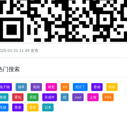
025-01-21 11:49 发布
热门搜索
电子烟
烟草
美国
研究
Elf
尼古丁
香烟
政策
卷烟
雾化
英国
未成年
税
Juul
上海
FDA
无烟
香港
股价
日本