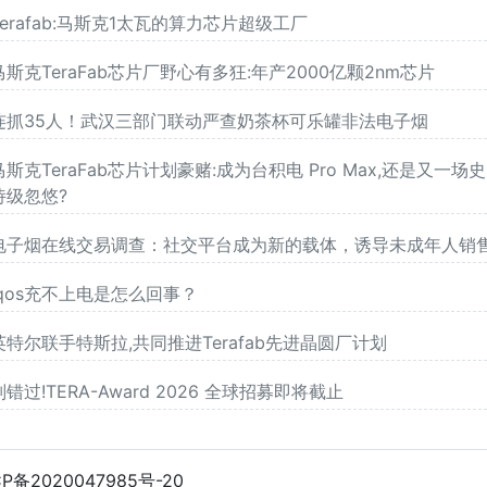
Terafab:马斯克1太瓦的算力芯片超级工厂
马斯克TeraFab芯片厂野心有多狂:年产2000亿颗2nm芯片
连抓35人！武汉三部门联动严查奶茶杯可乐罐非法电子烟
马斯克TeraFab芯片计划豪赌:成为台积电 Pro Max,还是又一场史
诗级忽悠?
电子烟在线交易调查：社交平台成为新的载体，诱导未成年人销
iqos充不上电是怎么回事？
英特尔联手特斯拉,共同推进Terafab先进晶圆厂计划
别错过!TERA-Award 2026 全球招募即将截止
CP备2020047985号-20