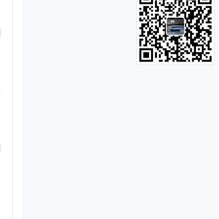
四
因
觉
、
四