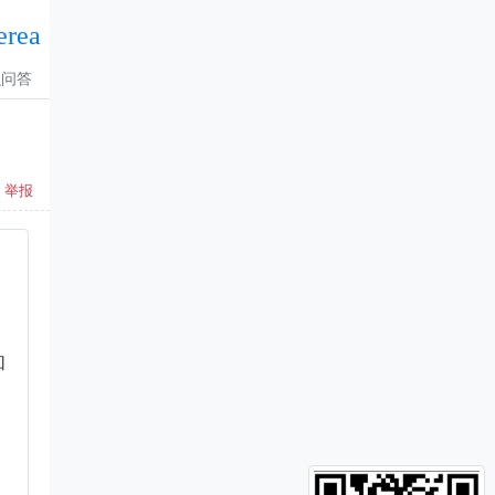
erea
识问答
举报
和