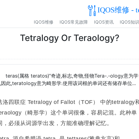
IQOS维修 - t
IQOS维修
IQOS常见故障
IQOS资讯
IQOS知
Tetralogy Or Teraology?
teras(属格 teratos)“奇迹,标志,奇物,怪物Tera-.-ology意为学
,因此,teratology意为畸形学.使用该词根的单词还有储存单位...
法洛四联症 Tetralogy of Fallot（TOF） 中的tetralogy
teraology（畸形学）这个单词很像，容易记混。
此种单
词，必须从词源学出发，方能准确理解记忆。
tetra- 源自希腊语 tetra-,是 tettares(雅典方言)和