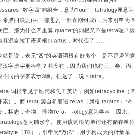
tessares “数字四”的组合，意为"four"，tetralogy原意为
古希腊四联剧(由三部悲剧一部喜剧组成)，后来引申为
联症。
那为什么四重奏 quartet的词根又不是tetra呢？
为其源自拉丁语词根quartus，时代变
了……
也就是说，表示“四”的英语词根有好多个。是不是
瞬间
得
汉字造字更科学？
并没有，因为我们也有三、叁、丙
庚不同的字来表示3嘛。
扯远了，说回tetra。
tetra-词根常见于医药和化工英语，例如tetracycline（
环素）
。
而
terat-
源自希腊语
teras
（属格
teratos
）“奇
迹，标志，奇物，怪物
Tera-
。
-ology
意为学科，因此，
eratology
意为畸形学。使用该词根
的单词还有储存单位
erabyte
（
TB
），引申为
“
万亿
”
，用于构成大的计量单