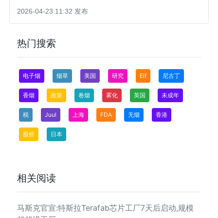
2026-04-23 11:32 发布
热门搜索
电子烟
烟草
美国
研究
Elf
尼古丁
香烟
政策
卷烟
雾化
英国
未成年
税
Juul
上海
FDA
无烟
香港
股价
日本
相关阅读
马斯克官宣:特斯拉Terafab芯片工厂7天后启动,规模