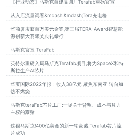
【行业动态】马斯克自建晶圆厂Terafab重磅官宣
从入店流量词看&mdash;&mdash;Tera充电枪
华商厦庚获百万美元金奖,第三届TERA-Award智慧能
源创新大赛颁奖典礼举行
马斯克官宣 TeraFab
英特尔重磅入局马斯克Terafab项目,将为SpaceX和特
斯拉生产AI芯片
华宝国际2022年报：收入38亿元 聚焦东南亚 转向加
热不燃烧
马斯克teraFab芯片工厂:一场关于背叛、成本与算力
主权的豪赌
这很马斯克!400亿美金的新一轮豪赌,Terafab芯片流
片成功