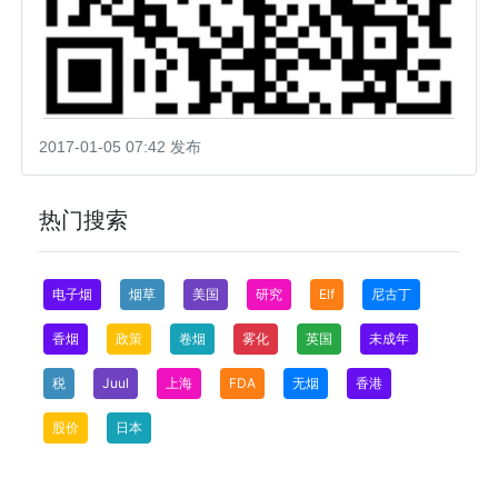
2017-01-05 07:42 发布
热门搜索
电子烟
烟草
美国
研究
Elf
尼古丁
香烟
政策
卷烟
雾化
英国
未成年
税
Juul
上海
FDA
无烟
香港
股价
日本